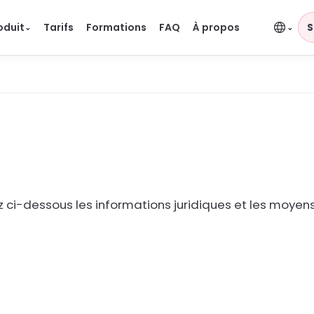
oduit
Tarifs
Formations
FAQ
À propos
S
⌄
⌄
z ci-dessous les informations juridiques et les moyen