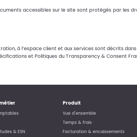
ocuments accessibles sur le site sont protégés par les dr
ation, à l’espace client et aux services sont décrits dans
ifications et Politiques du Transparency & Consent Framew
 métier
Produit
mptables
Vue d'ensemble
Temps & frais
études & ESN
Facturation & encaissements