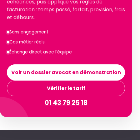
échéances, puis applique vos règles de
facturation : temps passé, forfait, provision, frais
et débours.
Sans engagement
Cas métier réels
Échange direct avec l’équipe
Voir un dossier avocat en démonstration
Vérifier le tarif
01 43 79 25 18