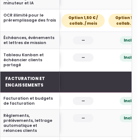
minuteur et IA
OCR illimité pour le
Option 1,50 € /
Option 1,50 
préremplissage des frais
collab. / mois
collab. / mo
Échéances, événements
—
Inclus
et lettres de mission
Tableau Kanban et
—
Inclus
échéancier clients
partagé
FACTURATION ET
ENCAISSEMENTS
Facturation et budgets
—
Inclus
de facturation
Règlements,
—
Inclus
prélèvements, lettrage
automatique et
relances clients