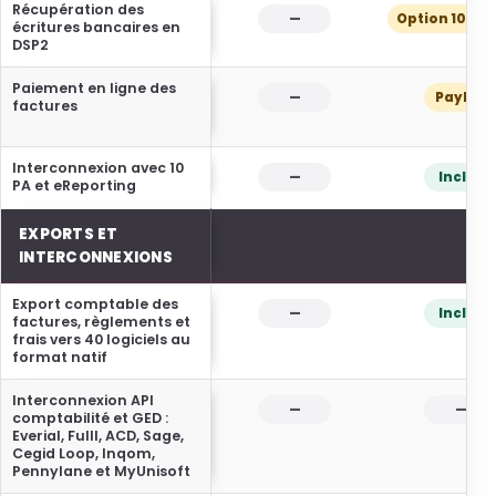
Récupération des
—
Option 10 € /
écritures bancaires en
DSP2
Paiement en ligne des
—
PayPal
factures
Interconnexion avec 10
—
Inclus
PA et eReporting
EXPORTS ET
INTERCONNEXIONS
Export comptable des
—
Inclus
factures, règlements et
frais vers 40 logiciels au
format natif
Interconnexion API
—
—
comptabilité et GED :
Everial, Fulll, ACD, Sage,
Cegid Loop, Inqom,
Pennylane et MyUnisoft