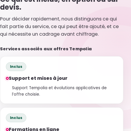
devis.
Pour décider rapidement, nous distinguons ce qui
fait partie du service, ce qui peut être ajouté, et ce
qui nécessite un cadrage avant chiffrage.
Services associés aux offres Tempolia
Service
Ce que cela couvre
Statut
Inclus
Support et mises à jour
Support Tempolia et évolutions applicatives de
l’offre choisie.
Inclus
Formations en ligne