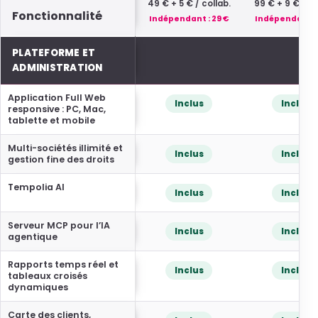
49 € + 5 € / collab.
99 € + 9 € / co
Fonctionnalité
Indépendant : 29 €
Indépendant : 
Comparatif détaillé des offres Tempolia, d’après les tarif
PLATEFORME ET
ADMINISTRATION
Application Full Web
Inclus
Inclus
responsive : PC, Mac,
tablette et mobile
Multi-sociétés illimité et
Inclus
Inclus
gestion fine des droits
Tempolia AI
Inclus
Inclus
Serveur MCP pour l’IA
Inclus
Inclus
agentique
Rapports temps réel et
Inclus
Inclus
tableaux croisés
dynamiques
Carte des clients,