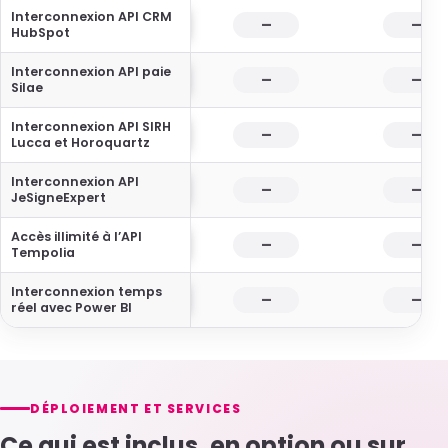
Interconnexion API CRM
—
—
HubSpot
Interconnexion API paie
—
—
Silae
Interconnexion API SIRH
—
—
Lucca et Horoquartz
Interconnexion API
—
—
JeSigneExpert
Accès illimité à l’API
—
—
Tempolia
Interconnexion temps
—
—
réel avec Power BI
DÉPLOIEMENT ET SERVICES
Ce qui est inclus, en option ou sur