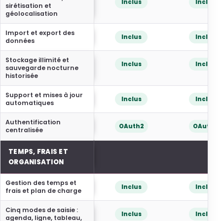
Inclus
Inclus
sirétisation et
géolocalisation
Import et export des
Inclus
Inclus
données
Stockage illimité et
Inclus
Inclus
sauvegarde nocturne
historisée
Support et mises à jour
Inclus
Inclus
automatiques
Authentification
OAuth2
OAuth2
centralisée
TEMPS, FRAIS ET
ORGANISATION
Gestion des temps et
Inclus
Inclus
frais et plan de charge
Cinq modes de saisie :
Inclus
Inclus
agenda, ligne, tableau,