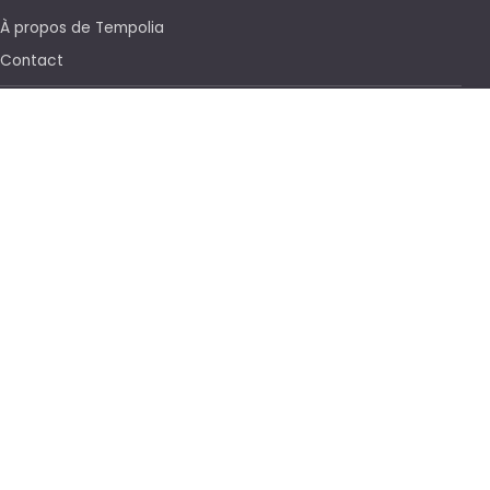
À propos de Tempolia
Contact
Se connecter
État du service
4,5
Trustpilot
/5
4,4
Appvizer
/5