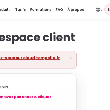
oduit
Tarifs
Formations
FAQ
À propos
S
⌄
⌄
espace client
z-vous sur cloud.tempolia.fr
.
×
sous.
en avez pas encore, cliquez